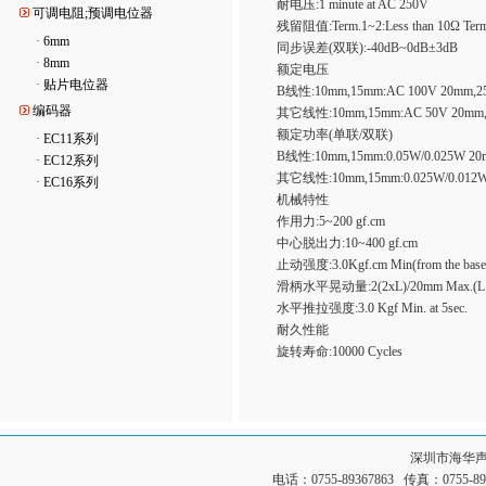
耐电压:1 minute at AC 250V
可调电阻;预调电位器
残留阻值:Term.1~2:Less than 10Ω Term.
·
6mm
同步误差(双联):-40dB~0dB±3dB
·
8mm
额定电压
·
贴片电位器
B线性:10mm,15mm:AC 100V 20mm,2
编码器
其它线性:10mm,15mm:AC 50V 20mm,2
额定功率(单联/双联)
·
EC11系列
B线性:10mm,15mm:0.05W/0.025W 20m
·
EC12系列
其它线性:10mm,15mm:0.025W/0.012W 
·
EC16系列
机械特性
作用力:5~200 gf.cm
中心脱出力:10~400 gf.cm
止动强度:3.0Kgf.cm Min(from the base le
滑柄水平晃动量:2(2xL)/20mm Max.(L:Leve
水平推拉强度:3.0 Kgf Min. at 5sec.
耐久性能
旋转寿命:10000 Cycles
深圳市海华
电话：0755-89367863 传真：0755-