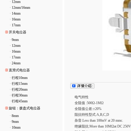
·
12mm
·
12mm/16mm
·
14mm
·
16mm
·
17mm
开关电位器
·
9mm
·
12mm
·
16mm
·
17mm
·
24mm
直滑式电位器
·
行程10mm
·
行程15mm
·
行程20mm
·
行程30mm
电气特性
·
行程45mm
全阻值 :500Ω-1MΩ
旋钮：拨盘式电位器
全阻值公差:±20%
阻抗特性型式:A,B,C,D
·
8mm
杂音:Less than 100mV at 20 mmc.
·
9mm
绝缘阻抗:More than 10MΩat DC 250V
·
10mm